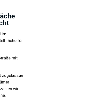
läche
cht
d im
ellfläche für
Straße mit
st zugelassen
tümer
zahlen wir
che.