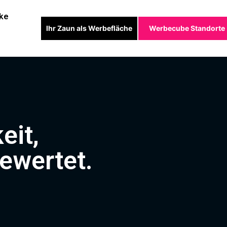
ke
Ihr Zaun als Werbefläche
Werbecube Standorte
eit,
ewertet.