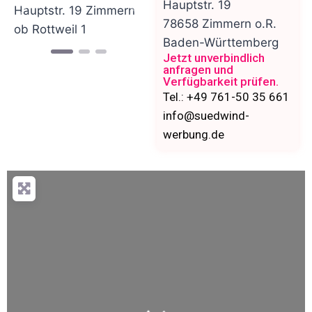
Hauptstr. 19
Vorheriges
Nächstes
78658
Zimmern o.R.
Baden-Württemberg
Jetzt unverbindlich
anfragen und
Verfügbarkeit prüfen.
Tel.: +49 761-50 35 661
info@suedwind-
werbung.de
Wird geladen …