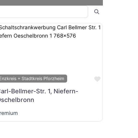
Suchen
it
Favorit
Enzkreis + Stadtkreis Pforzheim
arl-Bellmer-Str. 1, Niefern-
schelbronn
remium