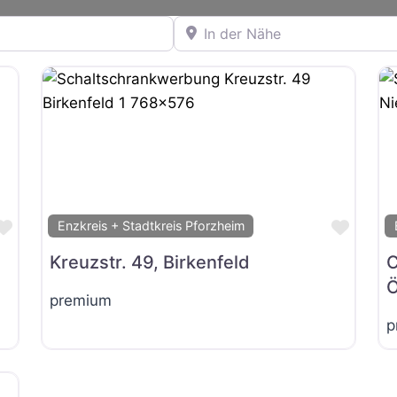
In der Nähe
Favorit
Favor
Enzkreis + Stadtkreis Pforzheim
Kreuzstr. 49, Birkenfeld
C
Ö
premium
p