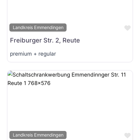
Fav
Landkreis Emmendingen
Freiburger Str. 2, Reute
premium + regular
Fav
Landkreis Emmendingen