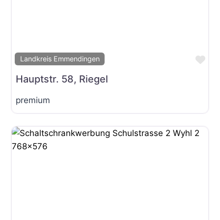
Fav
Landkreis Emmendingen
Hauptstr. 58, Riegel
premium