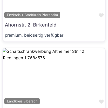
Fa
Enzkreis + Stadtkreis Pforzheim
Ahornstr. 2, Birkenfeld
premium, beidseitig verfügbar
Fa
Landkreis Biberach