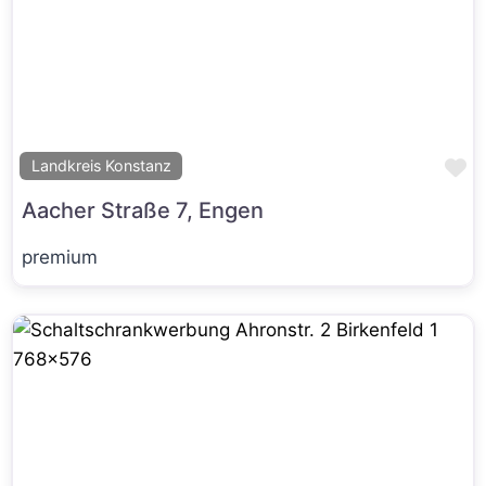
Fa
Landkreis Konstanz
Aacher Straße 7, Engen
premium