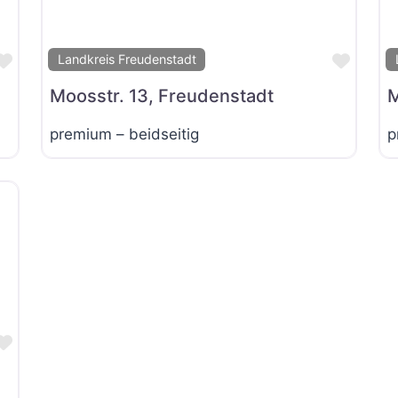
Favorit
Favor
Landkreis Freudenstadt
Moosstr. 13, Freudenstadt
M
premium – beidseitig
p
Favorit