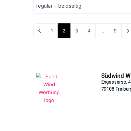
regular – beidseitig
Neuere Beiträge
Äl
1
2
3
4
…
9
Südwind W
Engesserstr. 4
79108 Freibur