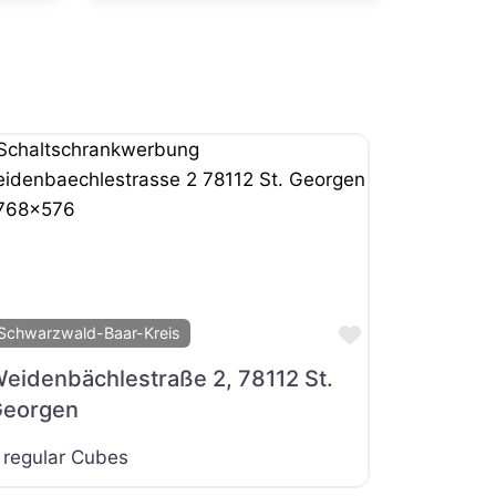
it
Favorit
Schwarzwald-Baar-Kreis
eidenbächlestraße 2, 78112 St.
eorgen
 regular Cubes