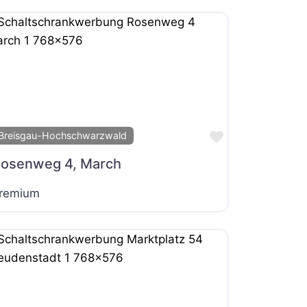
it
Favorit
Breisgau-Hochschwarzwald
osenweg 4, March
remium