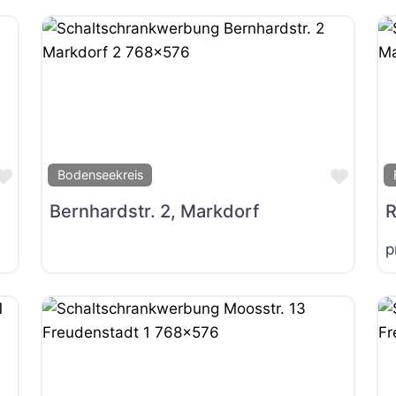
Favorit
Favor
Bodenseekreis
Bernhardstr. 2, Markdorf
R
p