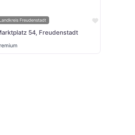
it
Favorit
Landkreis Freudenstadt
arktplatz 54, Freudenstadt
remium