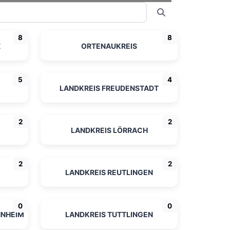
Suchen
8
8
Z
ORTENAUKREIS
5
4
LANDKREIS FREUDENSTADT
2
2
LANDKREIS LÖRRACH
2
2
LANDKREIS REUTLINGEN
0
0
NNHEIM
LANDKREIS TUTTLINGEN